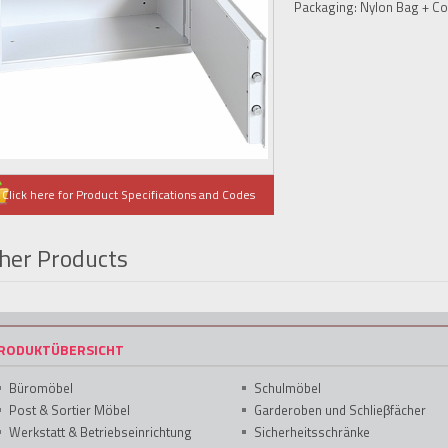
Packaging: Nylon Bag + Co
Click here for Product Specifications and Codes
her Products
RODUKTÜBERSICHT
Büromöbel
Schulmöbel
Post & Sortier Möbel
Garderoben und Schlieβfächer
Werkstatt & Betriebseinrichtung
Sicherheitsschränke