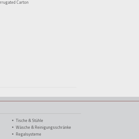
rrugated Carton
Tische & Stühle
Wäsche & Reinigungsschränke
Regalsysteme