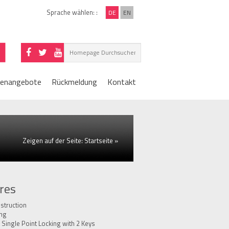
Sprache wählen: :
DE
EN
lenangebote
Rückmeldung
Kontakt
Zeigen auf der Seite:
Startseite
»
res
struction
ing
 Single Point Locking with 2 Keys