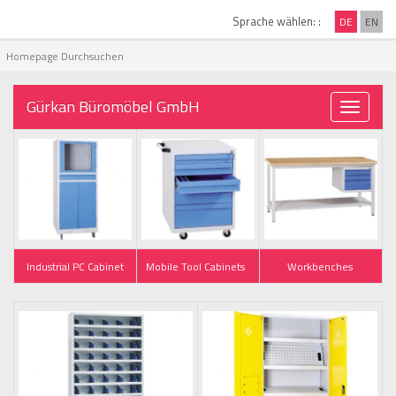
Sprache wählen: :
DE
EN
Gürkan Büromöbel GmbH
Toggle
navigati
Industrial PC Cabinet
Mobile Tool Cabinets
Workbenches