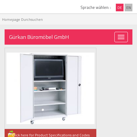
Sprache wählen: :
DE
EN
Gürkan Büromöbel GmbH
Toggle
navigati
Click here for Product Specifications and Codes