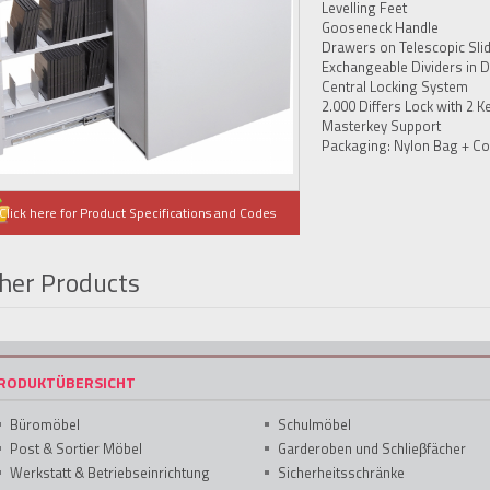
Levelling Feet
Gooseneck Handle
Drawers on Telescopic Sli
Exchangeable Dividers in 
Central Locking System
2.000 Differs Lock with 2 K
Masterkey Support
Packaging: Nylon Bag + Co
Click here for Product Specifications and Codes
her Products
RODUKTÜBERSICHT
Büromöbel
Schulmöbel
Post & Sortier Möbel
Garderoben und Schlieβfächer
Werkstatt & Betriebseinrichtung
Sicherheitsschränke