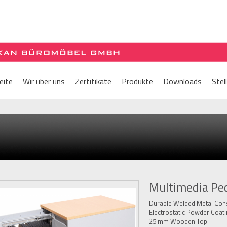
eite
Wir über uns
Zertifikate
Produkte
Downloads
Stel
Multimedia Ped
Durable Welded Metal Cons
Electrostatic Powder Coat
25 mm Wooden Top