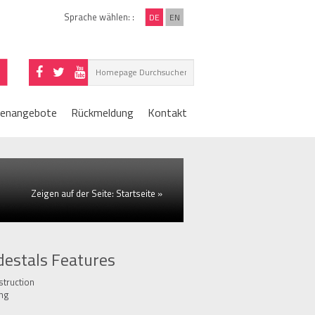
Sprache wählen: :
DE
EN
lenangebote
Rückmeldung
Kontakt
Zeigen auf der Seite:
Startseite
»
estals Features
truction
ing