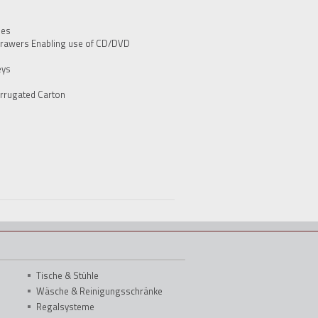
des
Drawers Enabling use of CD/DVD
eys
rrugated Carton
Tische & Stühle
Wäsche & Reinigungsschränke
Regalsysteme